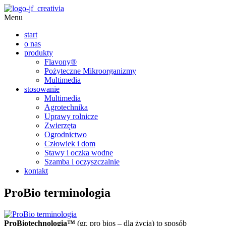
Menu
start
o nas
produkty
Flavony®
Pożyteczne Mikroorganizmy
Multimedia
stosowanie
Multimedia
Agrotechnika
Uprawy rolnicze
Zwierzęta
Ogrodnictwo
Człowiek i dom
Stawy i oczka wodne
Szamba i oczyszczalnie
kontakt
ProBio terminologia
ProBiotechnologia™
(gr. pro bios – dla życia) to sposób