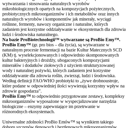
wytwarzania i stosowania naturalnych wyrobów
mikrobiologicznych opartych na kompozycjach pożytecznych,
probiotycznych mikroorganizmów i ich metabolitów oraz innych
naturalnych wyrobów i komponentów jak minerały, wyciągi
roślinne, fermenty, nawozy organiczne i naturalne, których
zadaniem jest korzystne oddziaływanie w ekosystemach dla zdrowia
ludzi i środowiska naturalnego.
Na bazie ProBiotechnologii™ wytwarzane są ProBio Emy™.
ProBio Emy™
(gr. pro bios – dla życia), są wytwarzane w
naturalnym procesie fermentacji na bazie Kultur Matecznych SCD
(KM) tj. wyselekcjonowanych i odpowiednio skomponowanych
kultur bakteryjnych i drożdży, ubogaconych kompozycjami
minerałów i dodatków ziołowych z użyciem strukturyzowanej
wody i naturalnej pożywki, których zadaniem jest korzystne
oddziaływanie dla zdrowia roślin, zwierząt, ludzi i środowiska.
Według definicji FAO/WHO probiotyki to „żywe drobnoustroje,
które podane w odpowiedniej ilości wywierają korzystny wpływ na
zdrowie gospodarza”.
ProBio Emy™
to odpowiednio przygotowane zestawy, kompleksy
mikroorganizmów wyposażone w wyspecjalizowane narzędzia
biologiczne – enzymy zapewniające im przetrwanie w
różnorodnych ekosystemach.
Uniwersalne zdolności ProBio Emów™ są wynikiem takiego
doboru szczepów tlenowych i beztlenowych mikroorganizmów,