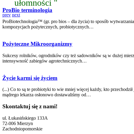
ułomności "
ProBio terminologia
prev
next
ProBiotechnologia™ (gr. pro bios – dla życia) to sposób wytwarzani
kompozycjach pożytecznych, probiotycznych…
Pożyteczne Mikroorganizmy
Sukcesy rolników, ogrodników czy też sadowników są w dużej mierze 
intensywność zabiegów agrotechnicznych…
Życie karmi się życiem
(...) Co to są te probiotyki to wie mniej więcej każdy, kto przechodz
mądrego lekarza osłonowo dostawaliśmy od…
Skontaktuj się z nami!
ul. Łukasińskiego 133A
72-006 Mierzyn
Zachodniopomorskie