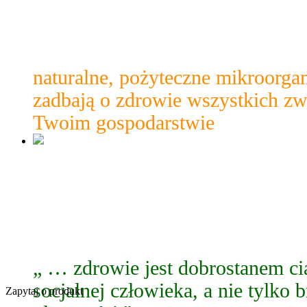
Zadbaj o zdrow
naturalne, pożyteczne mikroorga
zadbają o zdrowie wszystkich zw
Twoim gospodarstwie
zdrowie jest na
„ … zdrowie jest dobrostanem cia
socjalnej człowieka, a nie tylko
Zapytaj o produkt