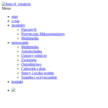
Menu
start
o nas
produkty
Flavony®
Pożyteczne Mikroorganizmy
Multimedia
stosowanie
Multimedia
Agrotechnika
Uprawy rolnicze
Zwierzęta
Ogrodnictwo
Człowiek i dom
Stawy i oczka wodne
Szamba i oczyszczalnie
kontakt