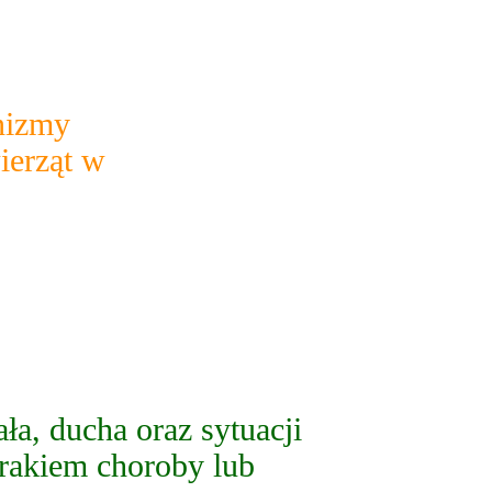
ie swoich zwierzą
nizmy
ierząt w
jważniejsze
ła, ducha oraz sytuacji
 brakiem choroby lub