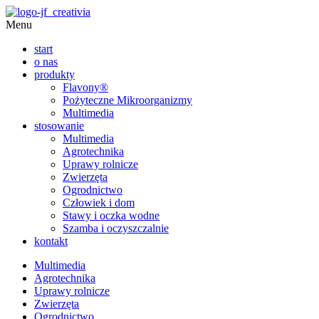
Menu
start
o nas
produkty
Flavony®
Pożyteczne Mikroorganizmy
Multimedia
stosowanie
Multimedia
Agrotechnika
Uprawy rolnicze
Zwierzęta
Ogrodnictwo
Człowiek i dom
Stawy i oczka wodne
Szamba i oczyszczalnie
kontakt
Multimedia
Agrotechnika
Uprawy rolnicze
Zwierzęta
Ogrodnictwo