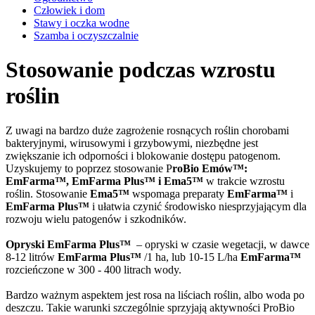
Człowiek i dom
Stawy i oczka wodne
Szamba i oczyszczalnie
Stosowanie podczas wzrostu
roślin
Z uwagi na bardzo duże zagrożenie rosnących roślin chorobami
bakteryjnymi, wirusowymi i grzybowymi, niezbędne jest
zwiększanie ich odporności i blokowanie dostępu patogenom.
Uzyskujemy to poprzez stosowanie P
roBio Emów™:
EmFarma™, EmFarma Plus™ i Ema5™
w trakcie wzrostu
roślin. Stosowanie
Ema5™
wspomaga preparaty
EmFarma™
i
EmFarma Plus™
i ułatwia czynić środowisko niesprzyjającym dla
rozwoju wielu patogenów i szkodników.
Opryski EmFarma Plus™
– opryski w czasie wegetacji, w dawce
8-12 litrów
EmFarma Plus™
/1 ha, lub 10-15 L/ha
EmFarma™
rozcieńczone w 300 - 400 litrach wody.
Bardzo ważnym aspektem jest rosa na liściach roślin, albo woda po
deszczu. Takie warunki szczególnie sprzyjają aktywności ProBio