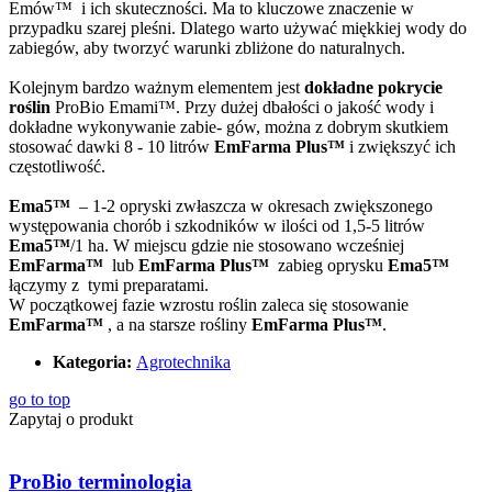
Emów™ i ich skuteczności. Ma to kluczowe znaczenie w
przypadku szarej pleśni. Dlatego warto używać miękkiej wody do
zabiegów, aby tworzyć warunki zbliżone do naturalnych.
Kolejnym bardzo ważnym elementem jest
dokładne pokrycie
roślin
ProBio Emami™. Przy dużej dbałości o jakość wody i
dokładne wykonywanie zabie- gów, można z dobrym skutkiem
stosować dawki 8 - 10 litrów
EmFarma Plus™
i zwiększyć ich
częstotliwość.
Ema5™
– 1-2 opryski zwłaszcza w okresach zwiększonego
występowania chorób i szkodników w ilości od 1,5-5 litrów
Ema5™
/1 ha. W miejscu gdzie nie stosowano wcześniej
EmFarma™
lub
EmFarma Plus™
zabieg oprysku
Ema5™
łączymy z tymi preparatami.
W początkowej fazie wzrostu roślin zaleca się stosowanie
EmFarma™
, a na starsze rośliny
EmFarma Plus™
.
Kategoria:
Agrotechnika
go to top
Zapytaj o produkt
ProBio terminologia