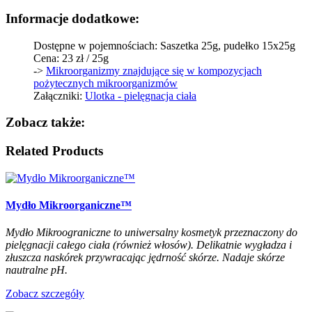
Informacje dodatkowe:
Dostępne w pojemnościach: Saszetka 25g, pudełko 15x25g
Cena: 23 zł / 25g
->
Mikroorganizmy znajdujące się w kompozycjach
pożytecznych mikroorganizmów
Załączniki:
Ulotka - pielęgnacja ciała
Zobacz także:
Related Products
Mydło Mikroorganiczne™
Mydło Mikroograniczne to uniwersalny kosmetyk przeznaczony do
pielęgnacji całego ciała (również włosów). Delikatnie wygładza i
złuszcza naskórek przywracając jędrność skórze. Nadaje skórze
nautralne pH.
Zobacz szczegóły