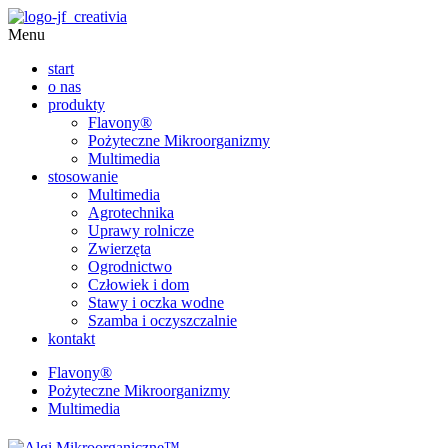
Menu
start
o nas
produkty
Flavony®
Pożyteczne Mikroorganizmy
Multimedia
stosowanie
Multimedia
Agrotechnika
Uprawy rolnicze
Zwierzęta
Ogrodnictwo
Człowiek i dom
Stawy i oczka wodne
Szamba i oczyszczalnie
kontakt
Flavony®
Pożyteczne Mikroorganizmy
Multimedia