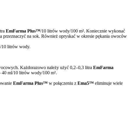
itra
EmFarma Plus™
/10 litrów wody/100 m². Koniecznie wykonać
ożna przeznaczyć na sok. Również opryskać w okresie pękania owoców
²/10 litrów wody.
 owocowych. Każdorazowo należy użyć 0,2–0,3 litra
EmFarma
 40 ml/10 litrów wody/100 m².
owanie
EmFarma Plus™
w połączeniu z
Ema5™
eliminuje wiele