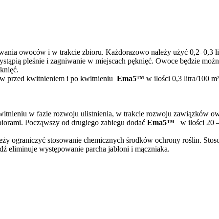
ewania owoców i w trakcie zbioru. Każdorazowo należy użyć 0,2–0,3 l
e wystąpią pleśnie i zagniwanie w miejscach pęknięć. Owoce będzie m
knięć.
w przed kwitnieniem i po kwitnieniu
Ema5™
w ilości 0,3 litra/100 m
kwitnieniu w fazie rozwoju ulistnienia, w trakcie rozwoju zawiązków
biorami. Począwszy od drugiego zabiegu dodać
Ema5™
w ilości 20 –
ży ograniczyć stosowanie chemicznych środków ochrony roślin. Stos
dź eliminuje występowanie parcha jabłoni i mączniaka.