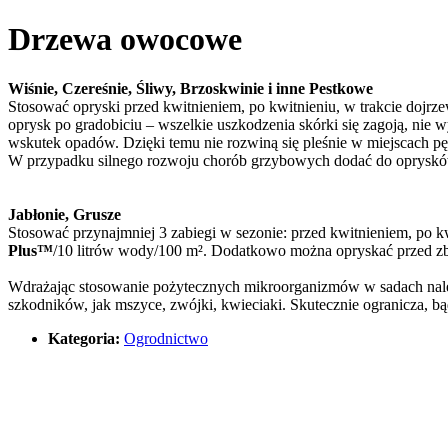
Drzewa owocowe
Wiśnie, Czereśnie, Śliwy, Brzoskwinie i inne Pestkowe
Stosować opryski przed kwitnieniem, po kwitnieniu, w trakcie dojrz
oprysk po gradobiciu – wszelkie uszkodzenia skórki się zagoją, ni
wskutek opadów. Dzięki temu nie rozwiną się pleśnie w miejscach pę
W przypadku silnego rozwoju chorób grzybowych dodać do opryskó
Jabłonie, Grusze
Stosować przynajmniej 3 zabiegi w sezonie: przed kwitnieniem, po 
Plus™
/10 litrów wody/100 m². Dodatkowo można opryskać przed z
Wdrażając stosowanie pożytecznych mikroorganizmów w sadach nale
szkodników, jak mszyce, zwójki, kwieciaki. Skutecznie ogranicza, bą
Kategoria:
Ogrodnictwo